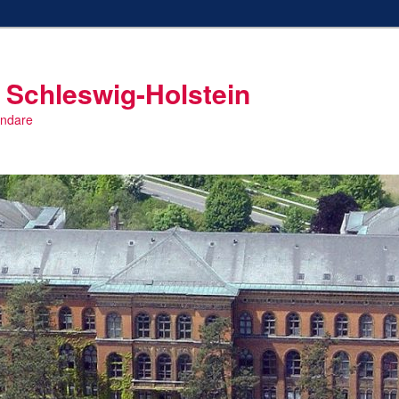
 Schleswig-Holstein
endare