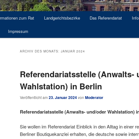
ormationen zum Rat
Landgerichtsbezirke
Das Referendariat
Info
Impressum
ARCHIV DES MONATS:
JANUAR 2024
Referendariatsstelle (Anwalts-
Wahlstation) in Berlin
Veröffentlicht am
23. Januar 2024
von
Moderator
Referendariatsstelle (Anwalts- und/oder Wahlstation) i
Sie wollen im Referendariat Einblick in den Alltag in eine
Berliner Boutiquekanzlei erhalten, die deutsche sowie inte