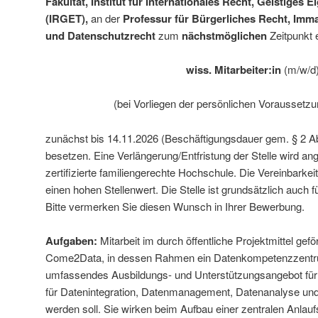
Fakultät,
Institut für Internationales Recht, Geistiges
(IRGET),
an der
Professur für Bürgerliches Recht, Imma
und Datenschutzrecht
zum
nächstmöglichen
Zeitpunkt 
wiss. Mitarbeiter:in
(m/w/d
(bei Vorliegen der persönlichen Voraussetz
zunächst bis 14.11.2026 (Beschäftigungsdauer gem. § 2 A
besetzen. Eine Verlängerung/Entfristung der Stelle wird ange
zertifizierte familiengerechte Hochschule. Die Vereinbarkei
einen hohen Stellenwert. Die Stelle ist grundsätzlich auch fü
Bitte vermerken Sie diesen Wunsch in Ihrer Bewerbung.
Aufgaben:
Mitarbeit im durch öffentliche Projektmittel gef
Come2Data, in dessen Rahmen ein Datenkompetenzzentru
umfassendes Ausbildungs- und Unterstützungsangebot f
für Datenintegration, Datenmanagement, Datenanalyse und
werden soll. Sie wirken beim Aufbau einer zentralen Anlaufst