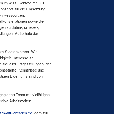
 im wiss. Kontext mit. Zu
 Konzepts für die Umsetzung
von Ressourcen,
lkonstellationen sowie die
gen zu daten-, urheber‑,
tellungen. Außerhalb der
item Staatsexamen. Wir
igkeit, Interesse an
g aktueller Fragestellungen, der
ionsstärke. Kenntnisse und
stigen Eigentums sind von
agierten Team mit vielfältigen
xible Arbeitszeiten.
ank@tu-dresden.de
) gern zur