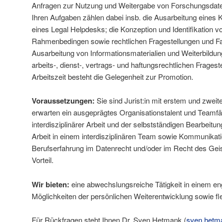
Anfragen zur Nutzung und Weitergabe von Forschungsdaten
Ihren Aufgaben zählen dabei insb. die Ausarbeitung eines
eines Legal Helpdesks; die Konzeption und Identifikation 
Rahmenbedingen sowie rechtlichen Fragestellungen und Fal
Ausarbeitung von Informationsmaterialien und Weiterbildun
arbeits‑, dienst‑, vertrags‑ und haftungsrechtlichen Frages
Arbeitszeit besteht die Gelegenheit zur Promotion.
Voraussetzungen:
Sie sind Jurist:in mit erstem und zwe
erwarten ein ausgeprägtes Organisationstalent und Teamfäh
interdisziplinärer Arbeit und der selbstständigen Bearbeitun
Arbeit in einem interdisziplinären Team sowie Kommunikat
Berufserfahrung im Datenrecht und/oder im Recht des Gei
Vorteil.
Wir bieten:
eine abwechslungsreiche Tätigkeit in einem eng
Möglichkeiten der persönlichen Weiterentwicklung sowie fle
Für Rückfragen steht Ihnen Dr. Sven Hetmank (
sven.hetm