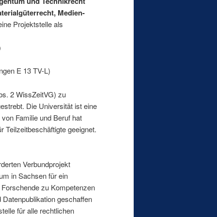
 Eigentum und Technikrecht
terialgüterrecht, Medien-
eine Projektstelle als
)
ungen E 13 TV-L)
bs. 2 WissZeitVG) zu
strebt. Die Universität ist eine
t von Familie und Beruf hat
r Teilzeitbeschäftigte geeignet.
örderten Verbundprojekt
m in Sachsen für ein
ür Forschende zu Kompetenzen
 Datenpublikation geschaffen
elle für alle rechtlichen