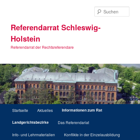
Zum
primären
Such
Inhalt
springen
Referendarrat Schleswig-
Holstein
Referendarrat der Rechtsreferendare
Hauptmenü
Informationen zum Rat
Startseite
Aktuelles
Landgerichtsbezirke
Das Referendariat
Info- und Lehrmaterialien
Konflikte in der Einzelausbildung