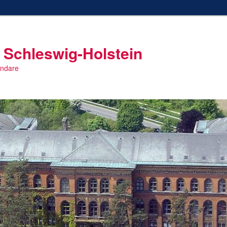
 Schleswig-Holstein
endare