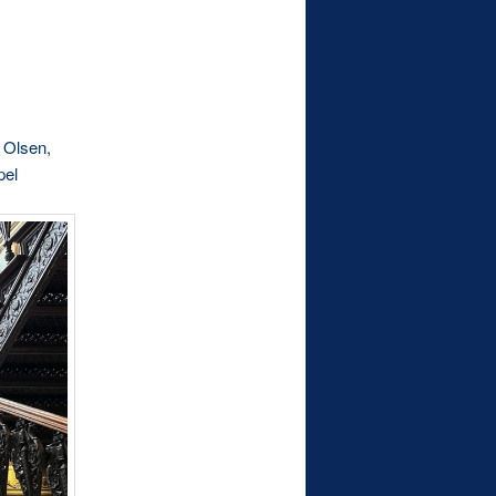
 Olsen,
pel