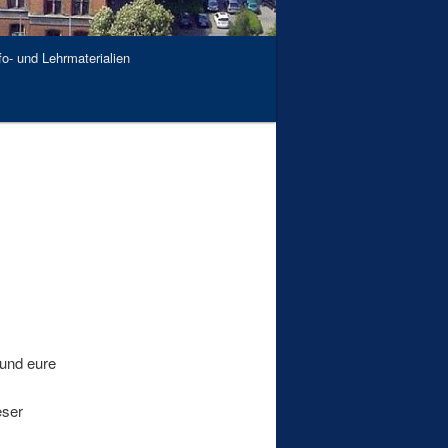
fo- und Lehrmaterialien
 und eure
eser