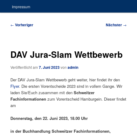
Impressum
Beitragsnavigation
←
Vorheriger
Nächster
→
DAV Jura-Slam Wettbewerb
Veröffentlicht am
7. Juni 2023
von
admin
Der DAV Jura-Slam Wettbewerb geht weiter, hier findet ihr den
Flyer
. Die ersten Vorentscheide 2023 sind in vollem Gange. Wir
laden Sie/Euch zusammen mit den
Schweitzer
Fachinformationen
zum Vorentscheid Hamburgein. Dieser findet
am
Donnerstag,
den
22
. Juni 2023, 1
8
.00 Uhr
in der Buchhandlung Schweitzer Fachinformationen,