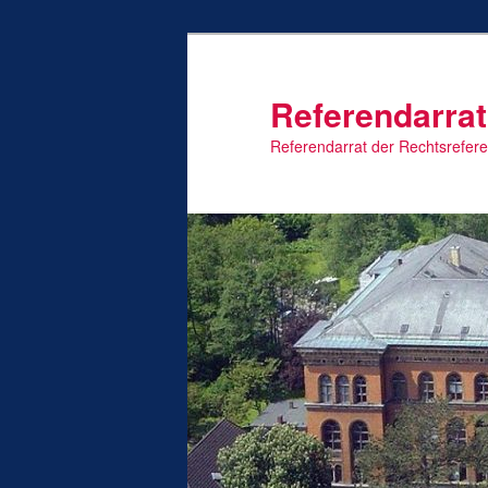
Zum
primären
Inhalt
Referendarrat
springen
Referendarrat der Rechtsrefer