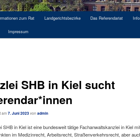
ormationen zum Rat
Landgerichtsbezirke
Das Referendariat
Info
Impressum
zlei SHB in Kiel sucht
erendar*innen
ht am
7. Juni 2023
von
admin
i SHB in Kiel ist eine bundesweit tätige Fachanwaltskanzlei in Kiel mi
kten im Medizinrecht, Arbeitsrecht, Straßenverkehrsrecht, aber auc