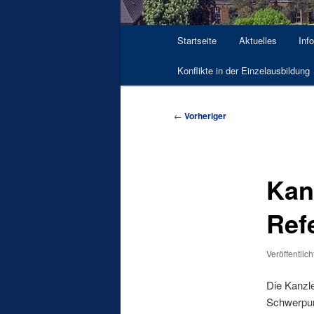
Hauptmenü
Startseite
Aktuelles
Inf
Konflikte in der Einzelausbildung
Beitragsnavigation
←
Vorheriger
Kan
Ref
Veröffentlic
Die Kanzle
Schwerpun