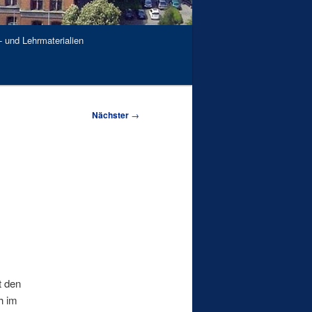
- und Lehrmaterialien
Nächster
→
t den
h im