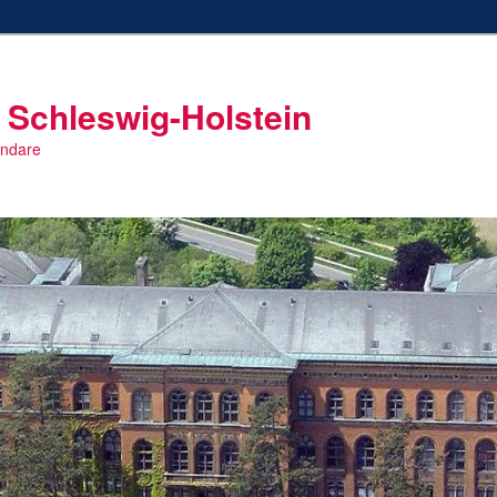
 Schleswig-Holstein
endare