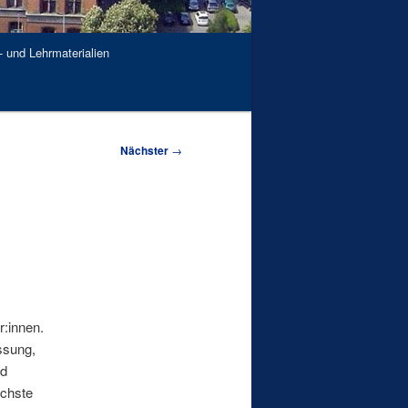
- und Lehrmaterialien
Nächster
→
r:innen.
ssung,
nd
ächste