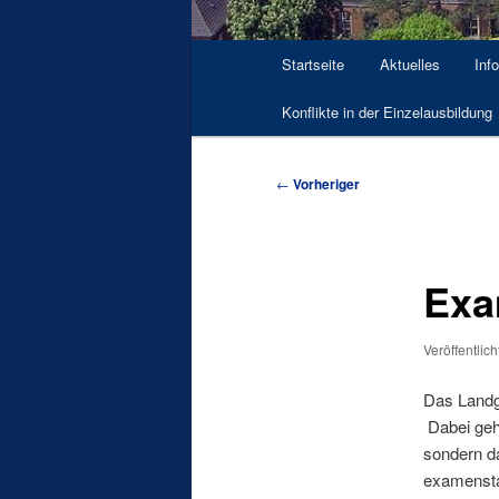
Hauptmenü
Startseite
Aktuelles
Inf
Konflikte in der Einzelausbildung
Beitragsnavigation
←
Vorheriger
Exa
Veröffentlic
Das Landge
Dabei geh
sondern da
examenstau