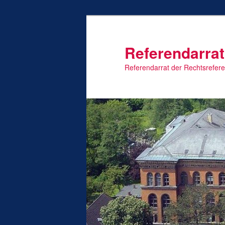
Zum
primären
Inhalt
Referendarrat
springen
Referendarrat der Rechtsrefer