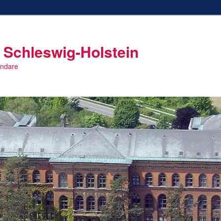
 Schleswig-Holstein
endare