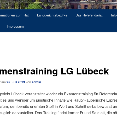
ormationen zum Rat
Landgerichtsbezirke
Das Referendariat
Info
Impressum
menstraining LG Lübeck
ht am
25. Juli 2023
von
admin
richt Lübeck veranstaltet wieder ein Examenstraining für Referenda
t es uns weniger um juristische Inhalte wie Raub/Räuberische Erpre
rum, den bereits erlernten Stoff in Wort und Schrift selbstbewusst u
glich darzustellen. Das Training findet immer Fr und Sa statt, die n