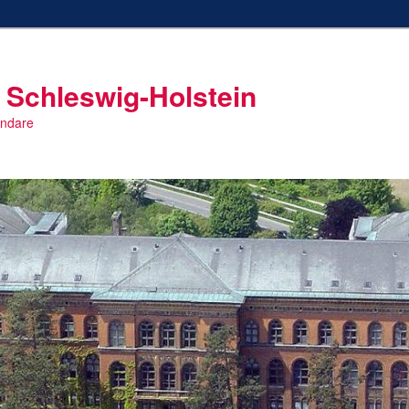
 Schleswig-Holstein
endare