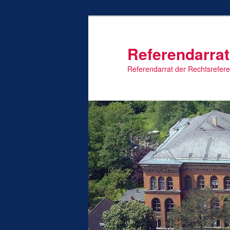
Zum
primären
Inhalt
Referendarrat
springen
Referendarrat der Rechtsrefer