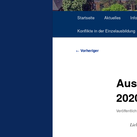
Hauptmenü
Startseite
Aktuelles
Inf
Konflikte in der Einzelausbildung
Beitragsnavigation
←
Vorheriger
Aus
202
Veröffentlic
Lie