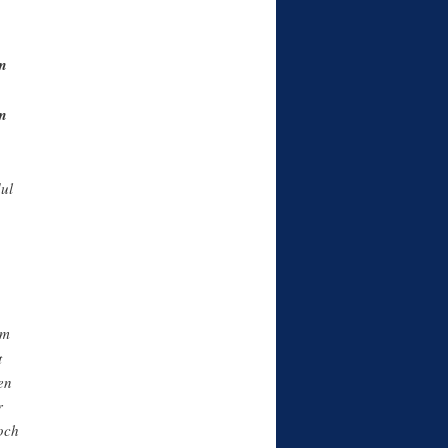
um
um
ul
em
t
en
r
och