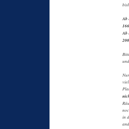
bis
Ab 
166
Ab 
200
Bit
und
Nur
vie
Pla
nic
Räu
noc
in 
and