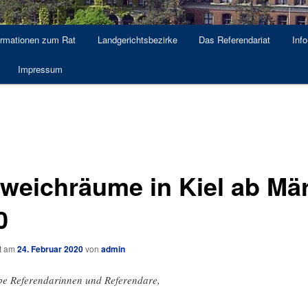
ormationen zum Rat
Landgerichtsbezirke
Das Referendariat
Info
Impressum
weichräume in Kiel ab Mä
0
ht am
24. Februar 2020
von
admin
be Referendarinnen und Referendare,