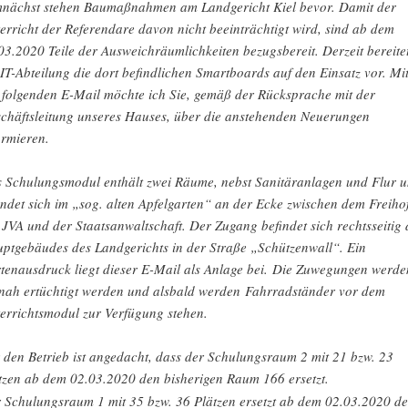
nächst stehen Baumaßnahmen am Landgericht Kiel bevor. Damit der
erricht der Referendare davon nicht beeinträchtigt wird, sind ab dem
03.2020 Teile der Ausweichräumlichkeiten bezugsbereit. Derzeit bereite
 IT-Abteilung die dort befindlichen Smartboards auf den Einsatz vor. Mi
 folgenden E-Mail möchte ich Sie, gemäß der Rücksprache mit der
chäftsleitung unseres Hauses, über die anstehenden Neuerungen
ormieren.
 Schulungsmodul enthält zwei Räume, nebst Sanitäranlagen und Flur 
indet sich im „sog. alten Apfelgarten“ an der Ecke zwischen dem Freiho
 JVA und der Staatsanwaltschaft. Der Zugang befindet sich rechtsseitig 
ptgebäudes des Landgerichts in der Straße „Schützenwall“. Ein
tenausdruck liegt dieser E-Mail als Anlage bei.
Die Zuwegungen werde
tnah ertüchtigt werden und alsbald werden Fahrradständer vor dem
errichtsmodul zur Verfügung stehen.
 den Betrieb ist angedacht, dass der Schulungsraum 2 mit 21 bzw. 23
tzen ab dem 02.03.2020 den bisherigen Raum 166 ersetzt.
 Schulungsraum 1 mit 35 bzw. 36 Plätzen ersetzt ab dem 02.03.2020 d