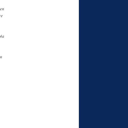
ben
re
74a
in