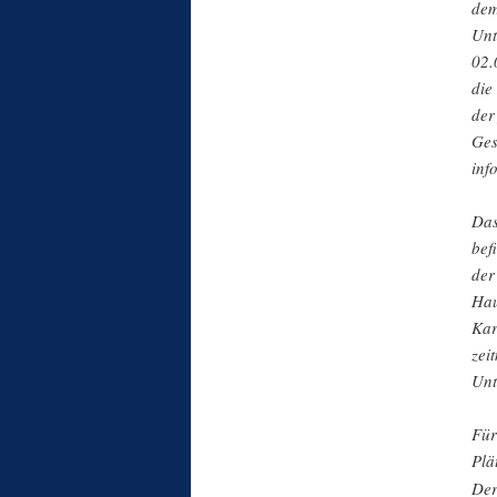
dem
Unt
02.
die
der
Ges
inf
Das
bef
der
Hau
Kar
zei
Unt
Für
Plä
Der