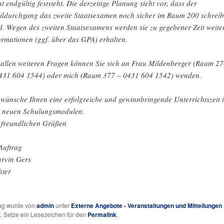
ht endgültig feststeht. Die derzeitige Planung sieht vor, dass der
ildurchgang das zweite Staatsexamen noch sicher im Raum 200 schrei
d. Wegen des zweiten Staatsexamens werden sie zu gegebener Zeit weite
ormationen (ggf. über das GPA) erhalten.
 allen weiteren Fragen können Sie sich an Frau Mildenberger (Raum 2
431 604 1544) oder mich (Raum 377 – 0431 604 1542) wenden.
 wünsche Ihnen eine erfolgreiche und gewinnbringende Unterrichtszeit 
 neuen Schulungsmodulen.
 freundlichen Grüßen
Auftrag
rvin Gers
hter
rag wurde von
admin
unter
Externe Angebote - Veranstaltungen und Mitteilungen
ht. Setze ein Lesezeichen für den
Permalink
.