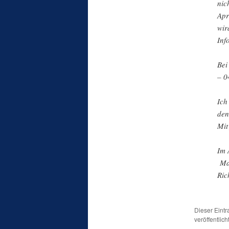
nic
Apr
wir
Inf
Bei
– 0
Ich
den
Mit
Im 
Ma
Ric
Dieser Eint
veröffentlic