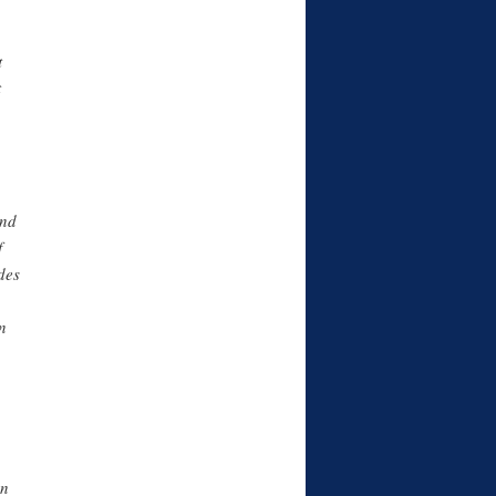
t
t
und
f
des
n
en