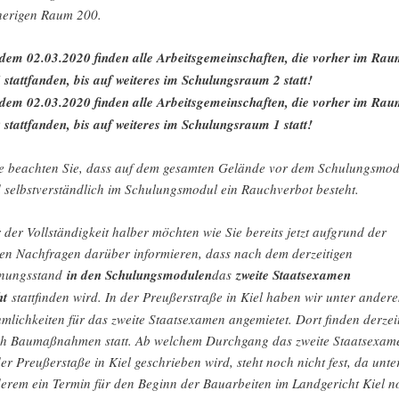
herigen Raum 200.
dem 02.03.2020 finden alle Arbeitsgemeinschaften, die vorher im Ra
 stattfanden, bis auf weiteres im Schulungsraum 2 statt!
dem 02.03.2020 finden alle Arbeitsgemeinschaften, die vorher im Ra
 stattfanden, bis auf weiteres im Schulungsraum 1 statt!
te beachten Sie, dass auf dem gesamten Gelände vor dem Schulungsmod
 selbstverständlich im Schulungsmodul ein Rauchverbot besteht.
 der Vollständigkeit halber möchten wie Sie bereits jetzt aufgrund der
len Nachfragen darüber informieren, dass nach dem derzeitigen
nungsstand
in den Schulungsmodulen
das
zweite Staatsexamen
ht
stattfinden wird. In der Preußerstraße in Kiel haben wir unter ander
mlichkeiten für das zweite Staatsexamen angemietet. Dort finden derzei
h Baumaßnahmen statt. Ab welchem Durchgang das zweite Staatsexam
der Preußerstaße in Kiel geschrieben wird, steht noch nicht fest, da unte
erem ein Termin für den Beginn der Bauarbeiten im Landgericht Kiel n